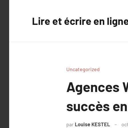
Aller
au
Lire et écrire en lign
contenu
Uncategorized
Agences W
succès en 
par
Louise KESTEL
oc