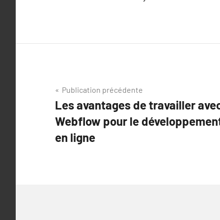
Navigation
Publication précédente
Les avantages de travailler av
de
Webflow pour le développement
l’article
en ligne