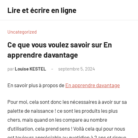
Aller
Lire et écrire en ligne
au
contenu
Uncategorized
Ce que vous voulez savoir sur En
apprendre davantage
par
Louise KESTEL
septembre 5, 2024
Aucun
commentaire
En savoir plus à propos de
En apprendre davantage
Pour moi, cela sont donc les nécessaires à avoir sur sa
palette de naissance ! ce sont les produits les plus
chers, mais quand on les compare au nombre
d’utilisation, cela prend sens ! Voilà cela qui pour nous
est toujours appréciable au quotidien à 2 ans et risque