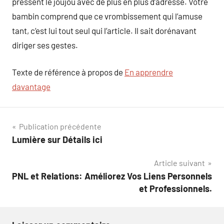
pressent le joujou avec de plus en plus d’adresse. Votre
bambin comprend que ce vrombissement qui l’amuse
tant, c’est lui tout seul qui l’article. Il sait dorénavant
diriger ses gestes.
Texte de référence à propos de
En apprendre
davantage
Navigation
Publication précédente
Lumière sur Détails ici
de
Article suivant
l’article
PNL et Relations: Améliorez Vos Liens Personnels
et Professionnels.