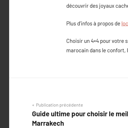
découvrir des joyaux cach
Plus d’infos à propos de
lo
Choisir un 4×4 pour votre 
marocain dans le confort, l
Navigation
Publication précédente
Guide ultime pour choisir le mei
de
Marrakech