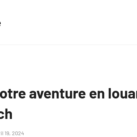
e
otre aventure en loua
ch
il 19, 2024
Aucun