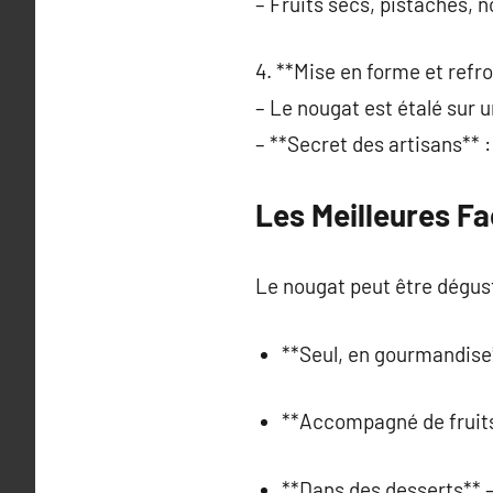
– Fruits secs, pistaches, n
4. **Mise en forme et refr
– Le nougat est étalé sur 
– **Secret des artisans** 
Les Meilleures F
Le nougat peut être dégus
**Seul, en gourmandise
**Accompagné de fruits*
**Dans des desserts** –