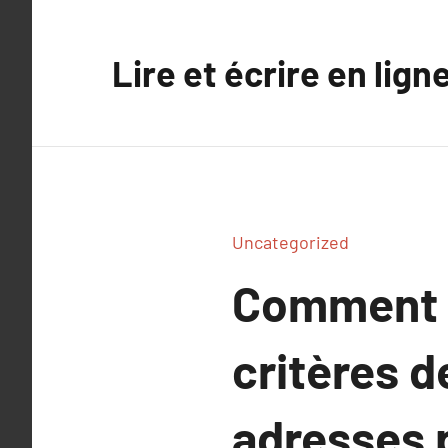
Aller
au
Lire et écrire en lign
contenu
Uncategorized
Comment c
critères d
adresses p