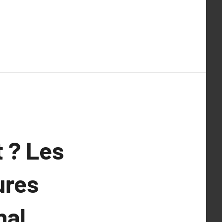
 ? Les
ures
nal.