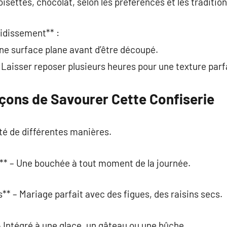
oisettes, chocolat, selon les préférences et les tradition
oidissement** :
une surface plane avant d’être découpé.
: Laisser reposer plusieurs heures pour une texture parf
açons de Savourer Cette Confiserie
té de différentes manières.
** – Une bouchée à tout moment de la journée.
* – Mariage parfait avec des figues, des raisins secs.
 Intégré à une glace, un gâteau ou une bûche.