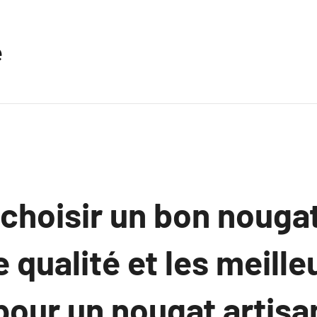
e
hoisir un bon nougat
e qualité et les meille
our un nougat artisa