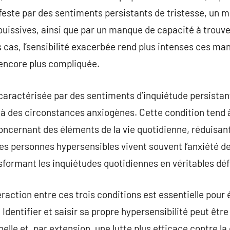
feste par des sentiments persistants de tristesse, un m
issives, ainsi que par un manque de capacité à trouver 
 cas, l’sensibilité exacerbée rend plus intenses ces man
 encore plus compliquée.
t caractérisée par des sentiments d’inquiétude persistan
e à des circonstances anxiogènes. Cette condition tend
ncernant des éléments de la vie quotidienne, réduisant
 Les personnes hypersensibles vivent souvent l’anxiété de
sformant les inquiétudes quotidiennes en véritables déf
raction entre ces trois conditions est essentielle pour 
Identifier et saisir sa propre hypersensibilité peut êtr
lle et, par extension, une lutte plus efficace contre la 