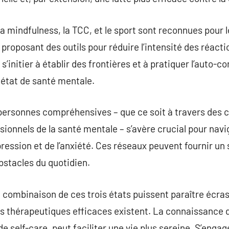
a mindfulness, la TCC, et le sport sont reconnues pour l
roposant des outils pour réduire l’intensité des réacti
’initier à établir des frontières et à pratiquer l’auto-c
 état de santé mentale.
de personnes compréhensives – que ce soit à travers de
ssionnels de la santé mentale – s’avère crucial pour nav
épression et de l’anxiété. Ces réseaux peuvent fournir un
obstacles du quotidien.
la combinaison de ces trois états puissent paraître écr
es thérapeutiques efficaces existent. La connaissance d
de self-care, peut faciliter une vie plus sereine. S’engag