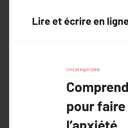
Aller
au
Lire et écrire en lign
contenu
Uncategorized
Comprendre
pour faire
l’anxiété