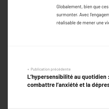
Globalement, bien que ces 
surmonter. Avec l’engageme
réalisable de mener une v
Navigation
Publication précédente
L’hypersensibilité au quotidien
de
combattre l’anxiété et la dépre
l’article