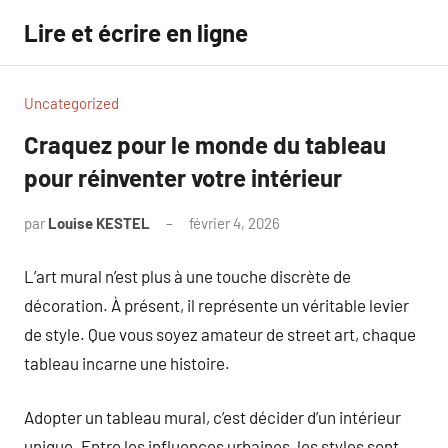
Aller
Lire et écrire en ligne
au
contenu
Uncategorized
Craquez pour le monde du tableau
pour réinventer votre intérieur
par
Louise KESTEL
février 4, 2026
Aucun
commentaire
L’art mural n’est plus à une touche discrète de
décoration. À présent, il représente un véritable levier
de style. Que vous soyez amateur de street art, chaque
tableau incarne une histoire.
Adopter un tableau mural, c’est décider d’un intérieur
unique. Entre les influences urbaines, les styles sont