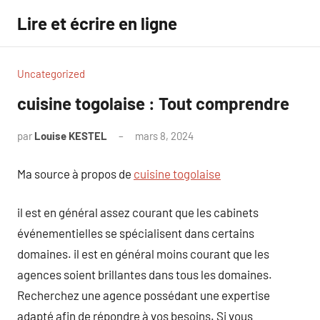
Aller
Lire et écrire en ligne
au
contenu
Uncategorized
cuisine togolaise : Tout comprendre
par
Louise KESTEL
mars 8, 2024
Aucun
commentaire
Ma source à propos de
cuisine togolaise
il est en général assez courant que les cabinets
événementielles se spécialisent dans certains
domaines. il est en général moins courant que les
agences soient brillantes dans tous les domaines.
Recherchez une agence possédant une expertise
adapté afin de répondre à vos besoins. Si vous