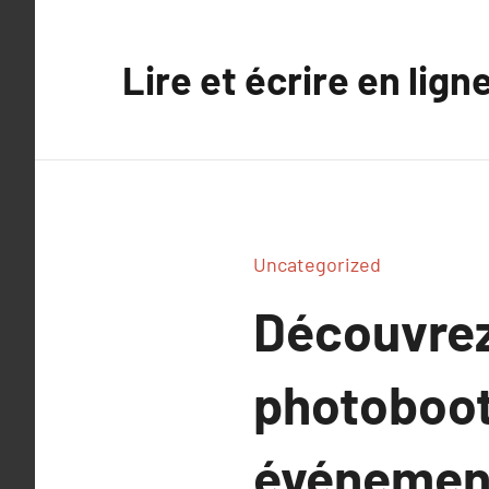
Aller
au
Lire et écrire en lign
contenu
Uncategorized
Découvrez 
photoboot
événemen