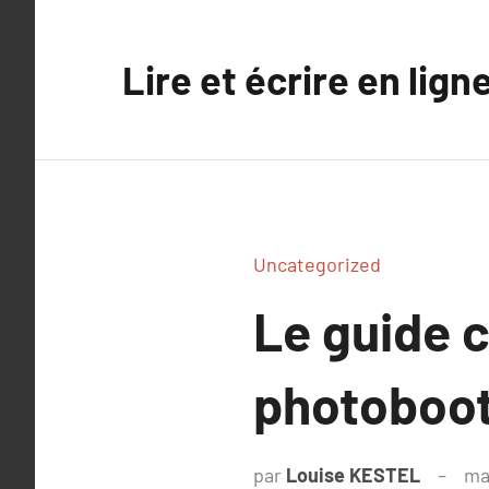
Aller
au
Lire et écrire en lign
contenu
Uncategorized
Le guide c
photoboo
par
Louise KESTEL
ma