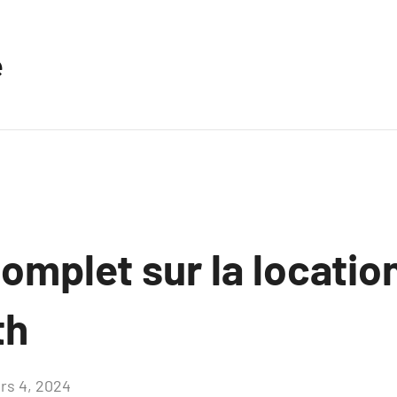
e
omplet sur la locatio
th
rs 4, 2024
Aucun