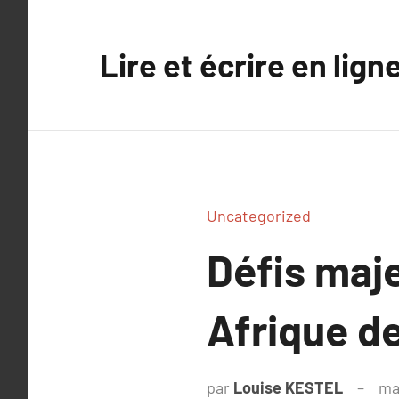
Aller
au
Lire et écrire en lign
contenu
Uncategorized
Défis maj
Afrique de
par
Louise KESTEL
ma