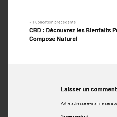
Navigation
Publication précédente
CBD : Découvrez les Bienfaits P
de
Composé Naturel
l’article
Laisser un comment
Votre adresse e-mail ne sera p
Commentaire
*