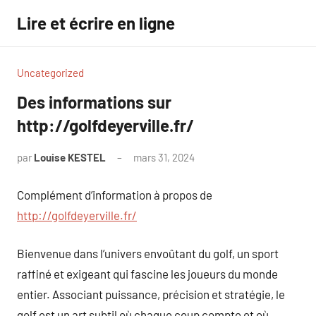
Aller
Lire et écrire en ligne
au
contenu
Uncategorized
Des informations sur
http://golfdeyerville.fr/
par
Louise KESTEL
mars 31, 2024
Aucun
commentaire
Complément d’information à propos de
http://golfdeyerville.fr/
Bienvenue dans l’univers envoûtant du golf, un sport
raffiné et exigeant qui fascine les joueurs du monde
entier. Associant puissance, précision et stratégie, le
golf est un art subtil où chaque coup compte et où