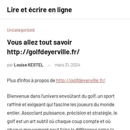
Aller
Lire et écrire en ligne
au
contenu
Uncategorized
Vous allez tout savoir
http://golfdeyerville.fr/
par
Louise KESTEL
mars 31, 2024
Aucun
commentaire
Plus d’infos à propos de
http://golfdeyerville.fr/
Bienvenue dans l’univers envoûtant du golf, un sport
raffiné et exigeant qui fascine les joueurs du monde
entier. Associant puissance, précision et stratégie, le
golf est un art subtil où chaque coup compte et où
chaque mouvement peut faire la différence entre la