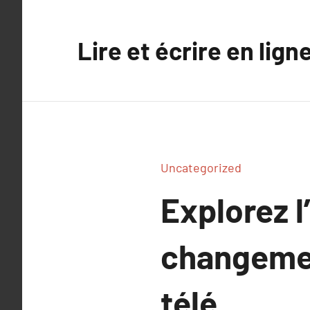
Aller
au
Lire et écrire en lign
contenu
Uncategorized
Explorez l’
changemen
télé