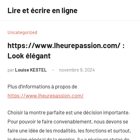
Aller
Lire et écrire en ligne
au
contenu
Uncategorized
https://www.lheurepassion.com/ :
Look élégant
par
Louise KESTEL
novembre 9, 2024
Aucun
commentaire
Plus d’informations à propos de
https://www.lheurepassion.com/
Choisir la montre parfaite est une décision importante.
Pour pouvoir le faire convenablement, nous devons se
faire une idée de les modalités, les fonctions et surtout,
le design général de la montre. il y a plusieurs styles de