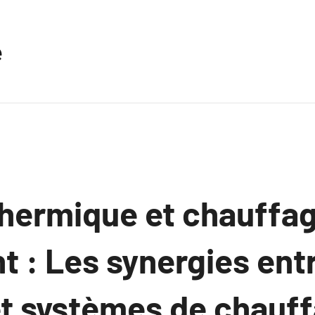
e
 thermique et chauffa
t : Les synergies ent
 et systèmes de chauf