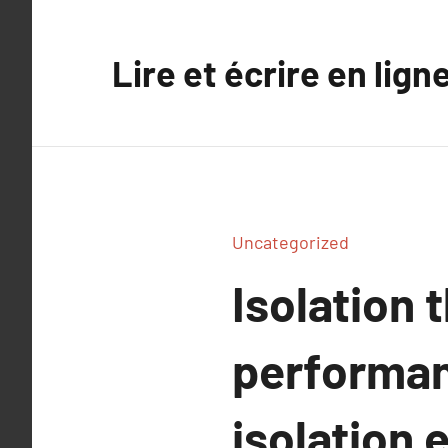
Aller
au
Lire et écrire en lign
contenu
Uncategorized
Isolation
performan
isolation