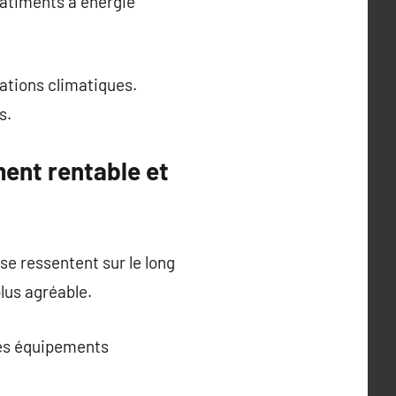
âtiments à énergie
iations climatiques.
s.
ment rentable et
e ressentent sur le long
lus agréable.
des équipements