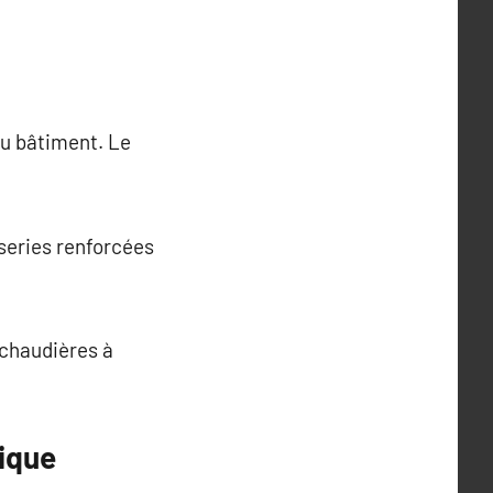
du bâtiment. Le
sseries renforcées
 chaudières à
ique