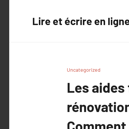
Aller
au
Lire et écrire en lign
contenu
Uncategorized
Les aides 
rénovatio
Comment fi