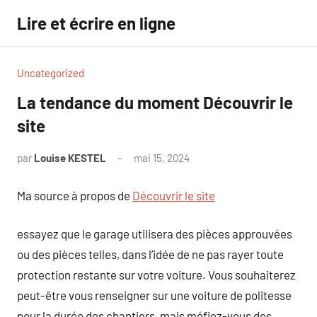
Aller
Lire et écrire en ligne
au
contenu
Uncategorized
La tendance du moment Découvrir le
site
par
Louise KESTEL
mai 15, 2024
Aucun
commentaire
Ma source à propos de
Découvrir le site
essayez que le garage utilisera des pièces approuvées
ou des pièces telles, dans l’idée de ne pas rayer toute
protection restante sur votre voiture. Vous souhaiterez
peut-être vous renseigner sur une voiture de politesse
pour la durée des chantiers, mais méfiez-vous des