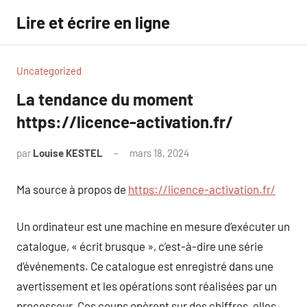
Aller
Lire et écrire en ligne
au
contenu
Uncategorized
La tendance du moment
https://licence-activation.fr/
par
Louise KESTEL
mars 18, 2024
Aucun
commentaire
Ma source à propos de
https://licence-activation.fr/
Un ordinateur est une machine en mesure d’exécuter un
catalogue, « écrit brusque », c’est-à-dire une série
d’événements. Ce catalogue est enregistré dans une
avertissement et les opérations sont réalisées par un
processeur. Ces coups opèrent sur des chiffres, elles