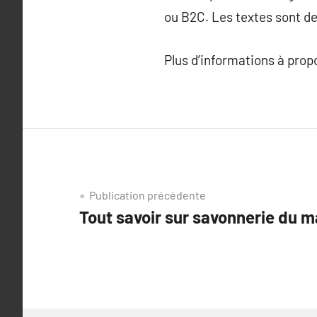
ou B2C. Les textes sont de
Plus d’informations à pro
Navigation
Publication précédente
Tout savoir sur savonnerie du m
de
l’article