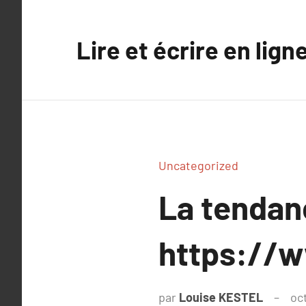
Aller
au
Lire et écrire en lign
contenu
Uncategorized
La tenda
https://w
par
Louise KESTEL
oc