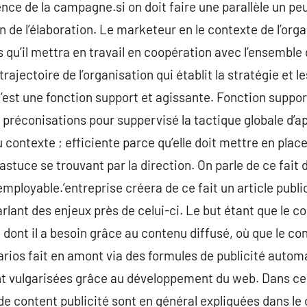
ence de la campagne.si on doit faire une parallèle un pe
 de l’élaboration. Le marketeur en le contexte de l’organ
u’il mettra en travail en coopération avec l’ensemble 
 trajectoire de l’organisation qui établit la stratégie et 
C’est une fonction support et agissante. Fonction support
 préconisations pour suppervisé la tactique globale d’ap
u contexte ; efficiente parce qu’elle doit mettre en pla
astuce se trouvant par la direction. On parle de ce fait
mployable.’entreprise créera de ce fait un article public
arlant des enjeux près de celui-ci. Le but étant que l
e dont il a besoin grâce au contenu diffusé, où que le c
rios fait en amont via des formules de publicité automat
ont vulgarisées grâce au développement du web. Dans ce
de content publicité sont en général expliquées dans le 