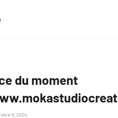
e
nce du moment
ww.mokastudiocreati
tobre 5, 2024
Aucun