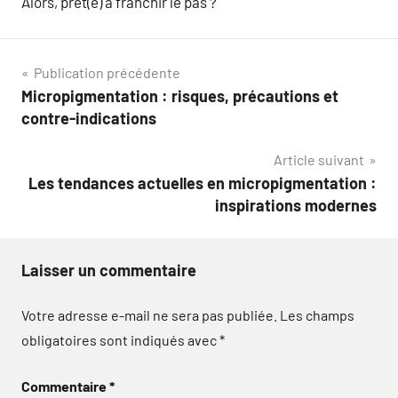
Alors, prêt(e) à franchir le pas ?
Navigation
Publication précédente
Micropigmentation : risques, précautions et
de
contre-indications
l’article
Article suivant
Les tendances actuelles en micropigmentation :
inspirations modernes
Laisser un commentaire
Votre adresse e-mail ne sera pas publiée.
Les champs
obligatoires sont indiqués avec
*
Commentaire
*