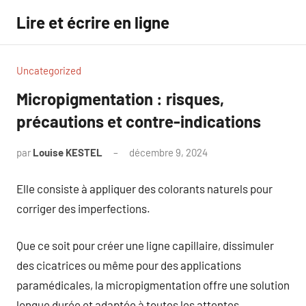
Aller
Lire et écrire en ligne
au
contenu
Uncategorized
Micropigmentation : risques,
précautions et contre-indications
par
Louise KESTEL
décembre 9, 2024
Aucun
commentaire
Elle consiste à appliquer des colorants naturels pour
corriger des imperfections.
Que ce soit pour créer une ligne capillaire, dissimuler
des cicatrices ou même pour des applications
paramédicales, la micropigmentation offre une solution
longue durée et adaptée à toutes les attentes.