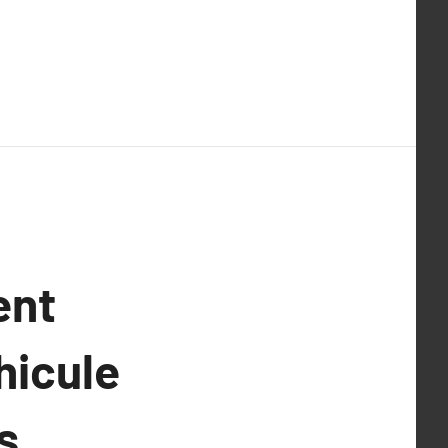
ent
hicule
s.