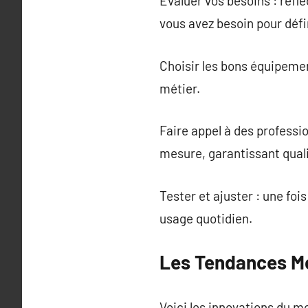
Évaluer vos besoins : réflé
vous avez besoin pour défin
Choisir les bons équipeme
métier.
Faire appel à des professi
mesure, garantissant quali
Tester et ajuster : une fo
usage quotidien.
Les Tendances M
Voici les innovations du m