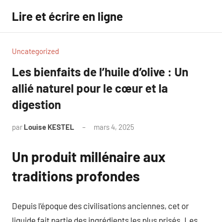
Aller
Lire et écrire en ligne
au
contenu
Uncategorized
Les bienfaits de l’huile d’olive : Un
allié naturel pour le cœur et la
digestion
par
Louise KESTEL
mars 4, 2025
Aucun
commentaire
Un produit millénaire aux
traditions profondes
Depuis l’époque des civilisations anciennes, cet or
liquide fait partie des ingrédients les plus prisés. Les