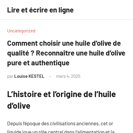
Aller
Lire et écrire en ligne
au
contenu
Uncategorized
Comment choisir une huile d’olive de
qualité ? Reconnaître une huile d’olive
pure et authentique
par
Louise KESTEL
mars 4, 2025
Aucun
commentaire
L’histoire et l’origine de l’huile
d’olive
Depuis l’époque des civilisations anciennes, cet or
liquide joue un rôle central dans l’alimentation et la