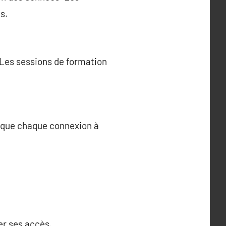
s.
 Les sessions de formation
t que chaque connexion à
er ses accès.