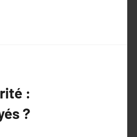
ité :
yés ?