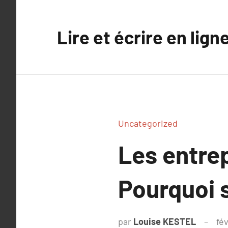
Aller
au
Lire et écrire en lign
contenu
Uncategorized
Les entrep
Pourquoi s
par
Louise KESTEL
fév