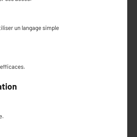
liser un langage simple
efficaces.
ation
e.