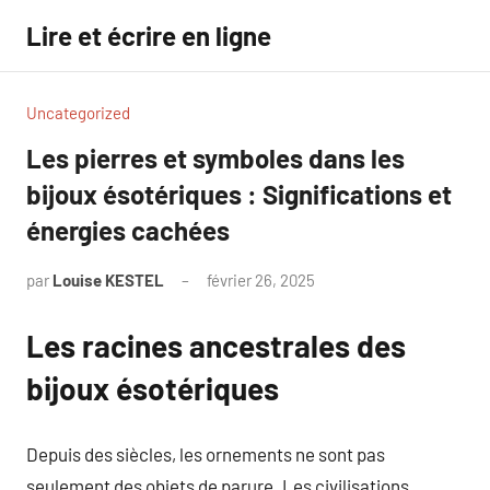
Aller
Lire et écrire en ligne
au
contenu
Uncategorized
Les pierres et symboles dans les
bijoux ésotériques : Significations et
énergies cachées
par
Louise KESTEL
février 26, 2025
Aucun
commentaire
Les racines ancestrales des
bijoux ésotériques
Depuis des siècles, les ornements ne sont pas
seulement des objets de parure. Les civilisations