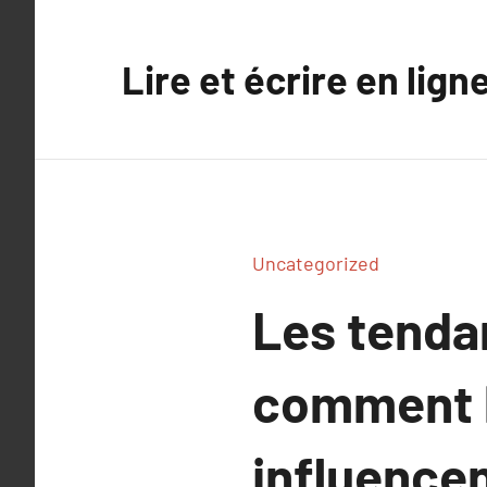
Aller
au
Lire et écrire en lign
contenu
Uncategorized
Les tendan
comment l
influencen