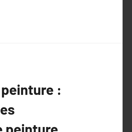
peinture :
les
e peinture