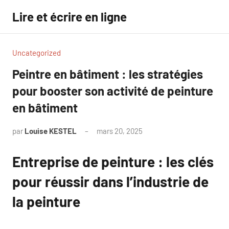
Aller
Lire et écrire en ligne
au
contenu
Uncategorized
Peintre en bâtiment : les stratégies
pour booster son activité de peinture
en bâtiment
par
Louise KESTEL
mars 20, 2025
Aucun
commentaire
Entreprise de peinture : les clés
pour réussir dans l’industrie de
la peinture