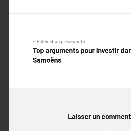
Navigation
Publication précédente
Top arguments pour investir dan
de
Samoëns
l’article
Laisser un comment