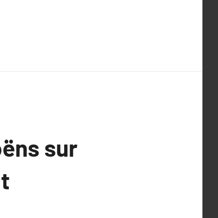
oëns sur
t