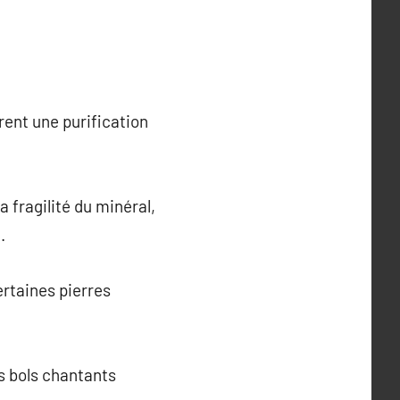
rent une purification
 fragilité du minéral,
.
ertaines pierres
s bols chantants