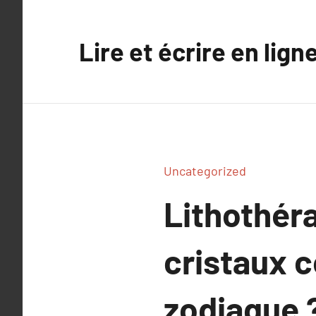
Aller
au
Lire et écrire en lign
contenu
Uncategorized
Lithothéra
cristaux 
zodiaque 