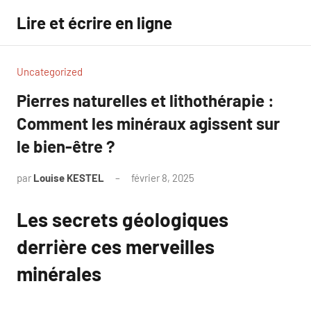
Aller
Lire et écrire en ligne
au
contenu
Uncategorized
Pierres naturelles et lithothérapie :
Comment les minéraux agissent sur
le bien-être ?
par
Louise KESTEL
février 8, 2025
Aucun
commentaire
Les secrets géologiques
derrière ces merveilles
minérales