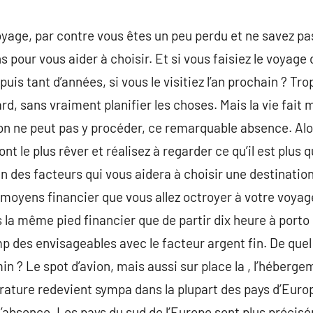
oyage, par contre vous êtes un peu perdu et ne savez pas
our vous aider à choisir. Et si vous faisiez le voyage 
uis tant d’années, si vous le visitiez l’an prochain ? T
 tard, sans vraiment planifier les choses. Mais la vie fa
on ne peut pas y procéder, ce remarquable absence. Alor
font le plus rêver et réalisez à regarder ce qu’il est plus 
es facteurs qui vous aidera à choisir une destination,
 moyens financier que vous allez octroyer à votre voyage
la même pied financier que de partir dix heure à porto 
mp des envisageables avec le facteur argent fin. De que
 ? Le spot d’avion, mais aussi sur place la , l’hébergem
rature redevient sympa dans la plupart des pays d’Europe
’absence. Les pays du sud de l’Europe sont plus précis