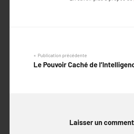
Navigation
Publication précédente
Le Pouvoir Caché de l’Intelligenc
de
l’article
Laisser un comment