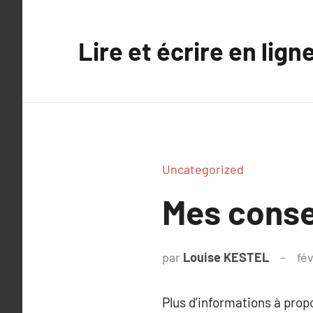
Aller
au
Lire et écrire en lign
contenu
Uncategorized
Mes consei
par
Louise KESTEL
fé
Plus d’informations à pro