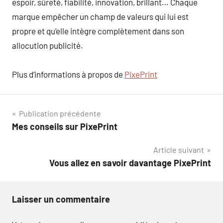
espoir, sûreté, fiabilité, innovation, brillant… Chaque
marque empêcher un champ de valeurs qui lui est
propre et qu’elle intègre complètement dans son
allocution publicité.
Plus d’informations à propos de
PixePrint
Navigation
Publication précédente
Mes conseils sur PixePrint
de
Article suivant
l’article
Vous allez en savoir davantage PixePrint
Laisser un commentaire