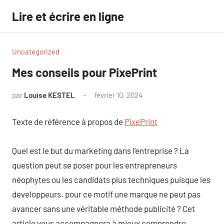
Aller
Lire et écrire en ligne
au
contenu
Uncategorized
Mes conseils pour PixePrint
par
Louise KESTEL
février 10, 2024
Aucun
commentaire
Texte de référence à propos de
PixePrint
Quel est le but du marketing dans l’entreprise ? La
question peut se poser pour les entrepreneurs
néophytes ou les candidats plus techniques puisque les
developpeurs. pour ce motif une marque ne peut pas
avancer sans une véritable méthode publicité ? Cet
article vous accompagnera à mieux comprendre