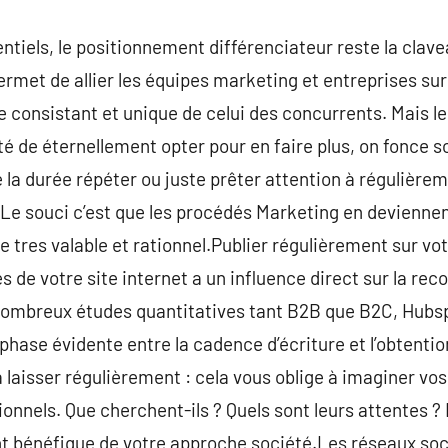
ntiels, le positionnement différenciateur reste la cla
ermet de allier les équipes marketing et entreprises sur
e consistant et unique de celui des concurrents. Mais l
vité de éternellement opter pour en faire plus, on fonce 
e la durée répéter ou juste prêter attention à régulière
Le souci c’est que les procédés Marketing en devienne
tre tres valable et rationnel.Publier régulièrement sur vo
és de votre site internet a un influence direct sur la re
nombreux études quantitatives tant B2B que B2C, Hubsp
 phase évidente entre la cadence d’écriture et l’obtention 
laisser régulièrement : cela vous oblige à imaginer vos 
onnels. Que cherchent-ils ? Quels sont leurs attentes ? I
t bénéfique de votre approche société.Les réseaux soc