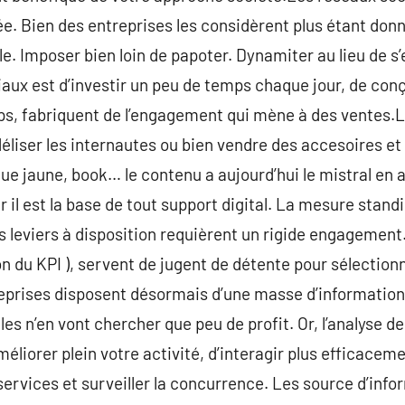
e. Bien des entreprises les considèrent plus étant do
. Imposer bien loin de papoter. Dynamiter au lieu de s’e
iaux est d’investir un peu de temps chaque jour, de con
mps, fabriquent de l’engagement qui mène à des ventes.L
éliser les internautes ou bien vendre des accesoires et d
ue jaune, book… le contenu a aujourd’hui le mistral en a
r il est la base de tout support digital. La mesure stan
s leviers à disposition requièrent un rigide engagemen
tion du KPI ), servent de jugent de détente pour sélectio
treprises disposent désormais d’une masse d’informati
s n’en vont chercher que peu de profit. Or, l’analyse de
améliorer plein votre activité, d’interagir plus efficacem
 services et surveiller la concurrence. Les source d’inf