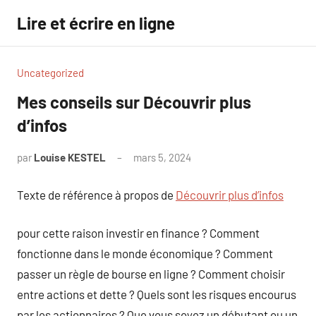
Aller
Lire et écrire en ligne
au
contenu
Uncategorized
Mes conseils sur Découvrir plus
d’infos
par
Louise KESTEL
mars 5, 2024
Aucun
commentaire
Texte de référence à propos de
Découvrir plus d’infos
pour cette raison investir en finance ? Comment
fonctionne dans le monde économique ? Comment
passer un règle de bourse en ligne ? Comment choisir
entre actions et dette ? Quels sont les risques encourus
par les actionnaires ? Que vous soyez un débutant ou un