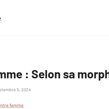
e
mme : Selon sa morp
ptembre 5, 2024
Aucun
commentaire
ntre femme