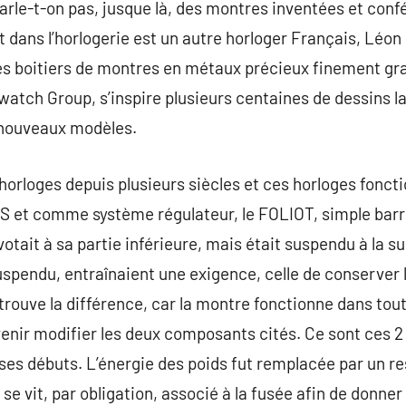
 parle-t-on pas, jusque là, des montres inventées et con
 dans l’horlogerie est un autre horloger Français, Léon 
des boitiers de montres en métaux précieux finement gra
watch Group, s’inspire plusieurs centaines de dessins l
s nouveaux modèles.
s horloges depuis plusieurs siècles et ces horloges fon
DS et comme système régulateur, le FOLIOT, simple barr
otait à sa partie inférieure, mais était suspendu à la s
suspendu, entraînaient une exigence, celle de conserver 
e trouve la différence, car la montre fonctionne dans tout
arvenir modifier les deux composants cités. Ce sont ces 
ses débuts. L’énergie des poids fut remplacée par un re
ui se vit, par obligation, associé à la fusée afin de donne