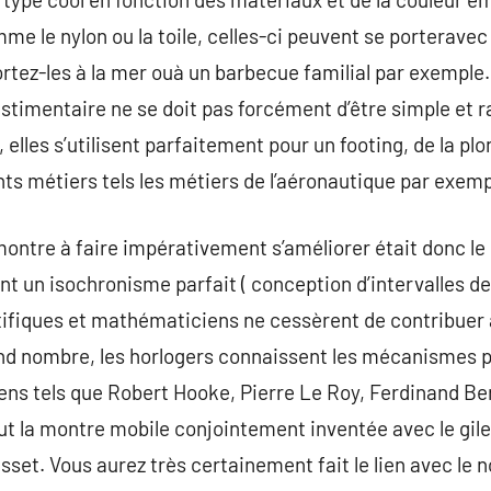
me le nylon ou la toile, celles-ci peuvent se porterave
ortez-les à la mer ouà un barbecue familial par exemple.
timentaire ne se doit pas forcément d’être simple et ra
 elles s’utilisent parfaitement pour un footing, de la pl
ts métiers tels les métiers de l’aéronautique par exemp
montre à faire impérativement s’améliorer était donc l
ent un isochronisme parfait ( conception d’intervalles d
ntifiques et mathématiciens ne cessèrent de contribuer 
d nombre, les horlogers connaissent les mécanismes po
iens tels que Robert Hooke, Pierre Le Roy, Ferdinand 
rut la montre mobile conjointement inventée avec le gi
sset. Vous aurez très certainement fait le lien avec le