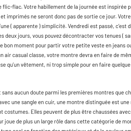
lic-flac. Votre habillement de la journée est inspirée p
 et imprimés ne seront donc pas de sortie ce jour. Vot
d’une ( apparente ) simplicité. Vendredi est passé, c’est
s deux jours, vous pouvez décontracter vos tenues ( 
t le bon moment pour partir votre petite veste en jeans 
n air casual classe, votre montre devra en faire de mêm
se qu’un vêtement, ni trop simple pour en faire quelque
t sans aucun doute parmi les premières montres que c
avec une sangle en cuir, une montre distinguée est une
t costumes. Elles peuvent de plus être chaussées avec 
ur joue de plus un large rôle dans cette catégorie de mo
u type cool en fonction des matériaux et de la couleur e