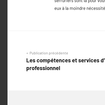
serruriers sont là pour vo
eux à la moindre nécessité
Navigation
Publication précédente
Les compétences et services d’
de
professionnel
l’article