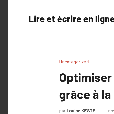
Aller
au
Lire et écrire en lign
contenu
Uncategorized
Optimiser 
grâce à l
par
Louise KESTEL
no