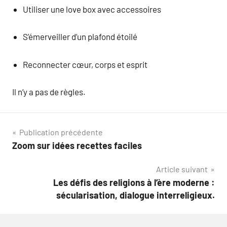
Utiliser une love box avec accessoires
S’émerveiller d’un plafond étoilé
Reconnecter cœur, corps et esprit
Il n’y a pas de règles.
Navigation
Publication précédente
Zoom sur idées recettes faciles
de
Article suivant
l’article
Les défis des religions à l’ère moderne :
sécularisation, dialogue interreligieux.