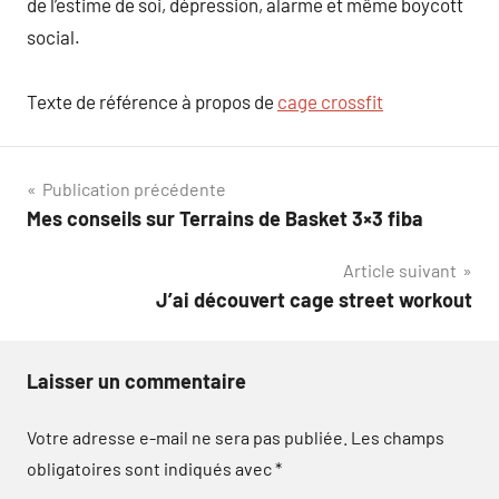
de l’estime de soi, dépression, alarme et même boycott
social.
Texte de référence à propos de
cage crossfit
Navigation
Publication précédente
Mes conseils sur Terrains de Basket 3×3 fiba
de
Article suivant
l’article
J’ai découvert cage street workout
Laisser un commentaire
Votre adresse e-mail ne sera pas publiée.
Les champs
obligatoires sont indiqués avec
*