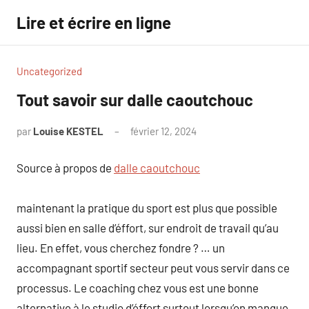
Aller
Lire et écrire en ligne
au
contenu
Uncategorized
Tout savoir sur dalle caoutchouc
par
Louise KESTEL
février 12, 2024
Aucun
commentaire
Source à propos de
dalle caoutchouc
maintenant la pratique du sport est plus que possible
aussi bien en salle d’éffort, sur endroit de travail qu’au
lieu. En effet, vous cherchez fondre ? … un
accompagnant sportif secteur peut vous servir dans ce
processus. Le coaching chez vous est une bonne
alternative à le studio d’éffort surtout lorsqu’on manque