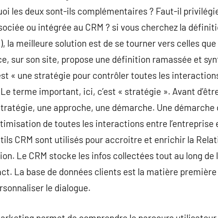
i les deux sont-ils complémentaires ? Faut-il privilégi
ociée ou intégrée au CRM ? si vous cherchez la défini
 la meilleure solution est de se tourner vers celles que
ce, sur son site, propose une définition ramassée et s
est « une stratégie pour contrôler toutes les interactio
 Le terme important, ici, c’est « stratégie ». Avant d’êt
 stratégie, une approche, une démarche. Une démarche d
ptimisation de toutes les interactions entre l’entreprise 
utils CRM sont utilisés pour accroitre et enrichir la Rela
ion. Le CRM stocke les infos collectées tout au long de la
ct. La base de données clients est la matière première 
sonnaliser le dialogue.
rketing permet de comprendre le parcours utilisateur 