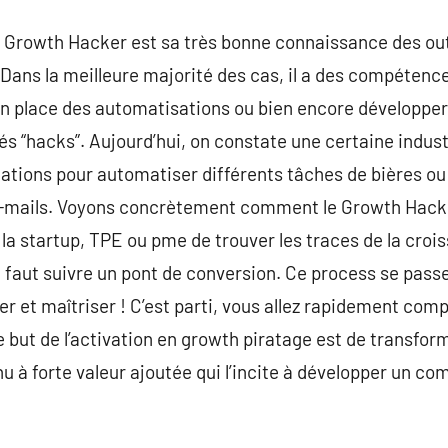
du Growth Hacker est sa très bonne connaissance des ou
ans la meilleure majorité des cas, il a des compétenc
en place des automatisations ou bien encore développ
“hacks”. Aujourd’hui, on constate une certaine industr
cations pour automatiser différents tâches de bières ou 
-mails. Voyons concrètement comment le Growth Hacking 
à la startup, TPE ou pme de trouver les traces de la croi
’il faut suivre un pont de conversion. Ce process se pa
ner et maîtriser ! C’est parti, vous allez rapidement c
but de l’activation en growth piratage est de transforme
 à forte valeur ajoutée qui l’incite à développer un com