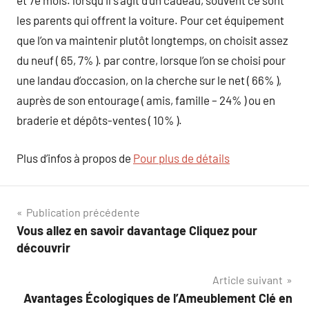
et 7e mois. lorsqu il s’agit d’un cadeau, souvent ce sont
les parents qui offrent la voiture. Pour cet équipement
que l’on va maintenir plutôt longtemps, on choisit assez
du neuf ( 65, 7% ). par contre, lorsque l’on se choisi pour
une landau d’occasion, on la cherche sur le net ( 66% ),
auprès de son entourage ( amis, famille – 24% ) ou en
braderie et dépôts-ventes ( 10% ).
Plus d’infos à propos de
Pour plus de détails
Navigation
Publication précédente
Vous allez en savoir davantage Cliquez pour
de
découvrir
l’article
Article suivant
Avantages Écologiques de l’Ameublement Clé en