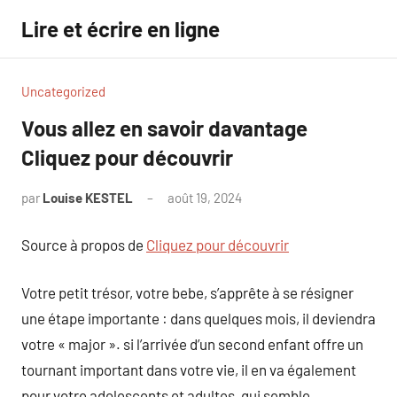
Aller
Lire et écrire en ligne
au
contenu
Uncategorized
Vous allez en savoir davantage
Cliquez pour découvrir
par
Louise KESTEL
août 19, 2024
Aucun
commentaire
Source à propos de
Cliquez pour découvrir
Votre petit trésor, votre bebe, s’apprête à se résigner
une étape importante : dans quelques mois, il deviendra
votre « major ». si l’arrivée d’un second enfant offre un
tournant important dans votre vie, il en va également
pour votre adolescents et adultes, qui semble