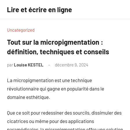
Aller
Lire et écrire en ligne
au
contenu
Uncategorized
Tout sur la micropigmentation :
définition, techniques et conseils
par
Louise KESTEL
décembre 9, 2024
Aucun
commentaire
La micropigmentation est une technique
révolutionnaire qui gagne en popularité dans le
domaine esthétique.
Que ce soit pour redessiner des sourcils, dissimuler des
cicatrices ou même pour des applications
paramédicales, la micropigmentation offre une solution