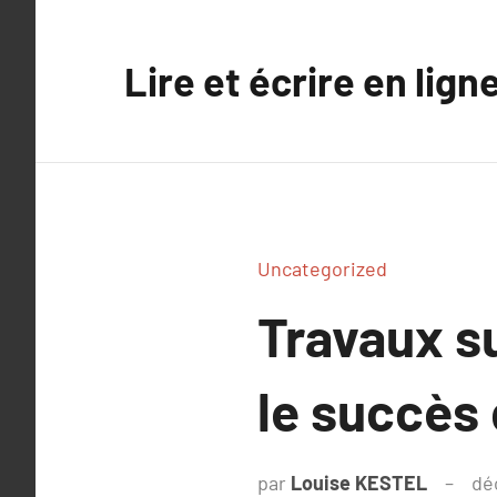
Aller
au
Lire et écrire en lign
contenu
Uncategorized
Travaux su
le succès
par
Louise KESTEL
dé