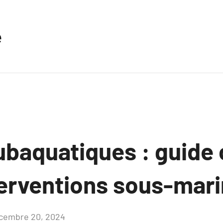
e
ubaquatiques : guide
terventions sous-mari
cembre 20, 2024
Aucun