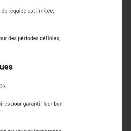
e l’équipe est limitée,
our des périodes définies,
ques
es.
ires pour garantir leur bon
utres structures immergées.