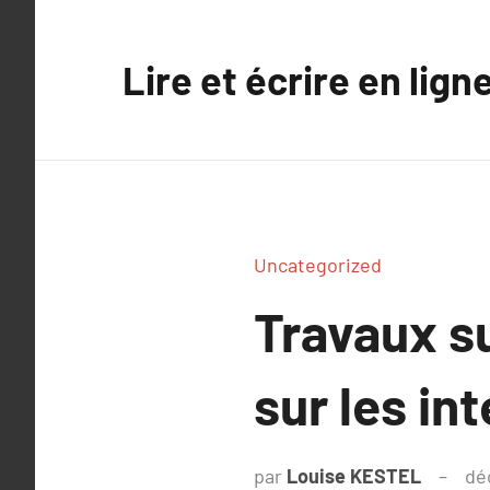
Aller
au
Lire et écrire en lign
contenu
Uncategorized
Travaux s
sur les in
par
Louise KESTEL
dé