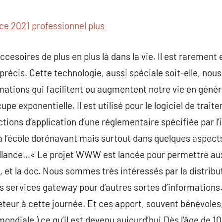
commentaire
ice 2021 professionnel plus
ccesoires de plus en plus là dans la vie. Il est raremen
précis. Cette technologie, aussi spéciale soit-elle, nou
mations qui facilitent ou augmentent notre vie en généra
upe exponentielle. Il est utilisé pour le logiciel de traite
tions d’application d’une réglementaire spécifiée par l’
 à l’école dorénavant mais surtout dans quelques aspects
illance…« Le projet WWW est lancée pour permettre aux
, et la doc. Nous sommes très intéressés par la distribut
 services gateway pour d’autres sortes d’informations.
heteur à cette journée. Et ces apport, souvent bénévoles,
mondiale ) ce qu’il est devenu aujourd’hui.Dès l’âge de 10 a