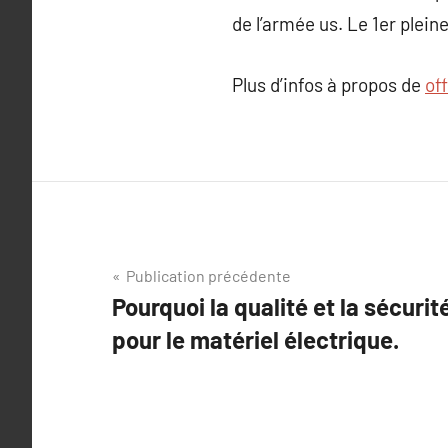
de l’armée us. Le 1er plei
Plus d’infos à propos de
of
Navigation
Publication précédente
Pourquoi la qualité et la sécurit
de
pour le matériel électrique.
l’article