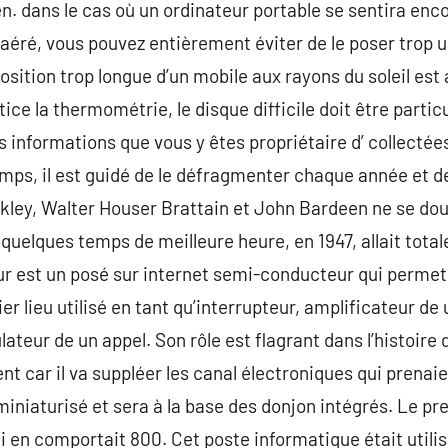
en. dans le cas où un ordinateur portable se sentira en
éré, vous pouvez entièrement éviter de le poser trop u
position trop longue d’un mobile aux rayons du soleil est 
ce la thermométrie, le disque difficile doit être partic
s informations que vous y êtes propriétaire d’ collectée
ps, il est guidé de le défragmenter chaque année et de 
kley, Walter Houser Brattain et John Bardeen ne se do
 quelques temps de meilleure heure, en 1947, allait total
ur est un posé sur internet semi-conducteur qui permet
er lieu utilisé en tant qu’interrupteur, amplificateur de 
lateur de un appel. Son rôle est flagrant dans l’histoire d
ent car il va suppléer les canal électroniques qui prenaie
 miniaturisé et sera à la base des donjon intégrés. Le p
i en comportait 800. Cet poste informatique était utilis