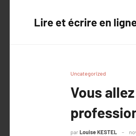
Aller
au
Lire et écrire en lign
contenu
Uncategorized
Vous allez
professio
par
Louise KESTEL
no