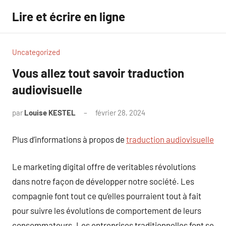
Aller
Lire et écrire en ligne
au
contenu
Uncategorized
Vous allez tout savoir traduction
audiovisuelle
par
Louise KESTEL
février 28, 2024
Aucun
commentaire
Plus d’informations à propos de
traduction audiovisuelle
Le marketing digital offre de veritables révolutions
dans notre façon de développer notre société. Les
compagnie font tout ce qu’elles pourraient tout à fait
pour suivre les évolutions de comportement de leurs
consommateurs. Les entreprises traditionnelles font se