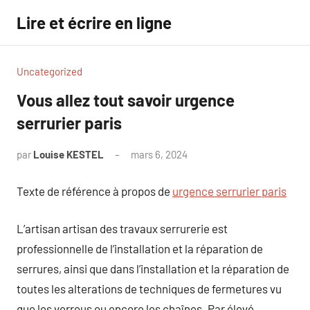
Aller
Lire et écrire en ligne
au
contenu
Uncategorized
Vous allez tout savoir urgence
serrurier paris
par
Louise KESTEL
mars 6, 2024
Aucun
commentaire
Texte de référence à propos de
urgence serrurier paris
L’artisan artisan des travaux serrurerie est
professionnelle de l’installation et la réparation de
serrures, ainsi que dans l’installation et la réparation de
toutes les alterations de techniques de fermetures vu
que les verrous ou encore les chaînes. Par élevé,